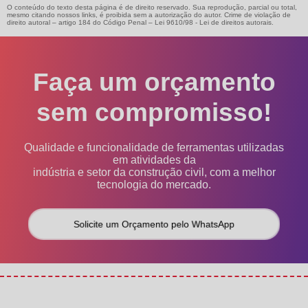
O conteúdo do texto desta página é de direito reservado. Sua reprodução, parcial ou total,
mesmo citando nossos links, é proibida sem a autorização do autor. Crime de violação de
direito autoral – artigo 184 do Código Penal –
Lei 9610/98 - Lei de direitos autorais
.
Faça um orçamento
sem compromisso!
Qualidade e funcionalidade de ferramentas utilizadas
em atividades da
indústria e setor da construção civil, com a melhor
tecnologia do mercado.
Solicite um Orçamento pelo WhatsApp