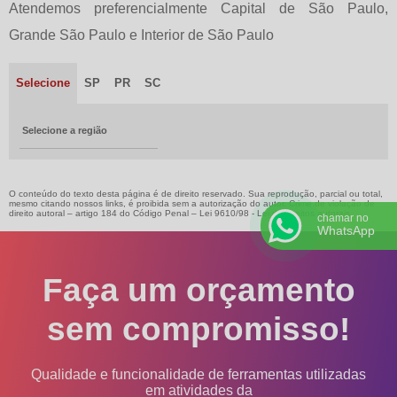
Atendemos preferencialmente Capital de São Paulo,
Grande São Paulo e Interior de São Paulo
Selecione
SP
PR
SC
Selecione a região
O conteúdo do texto desta página é de direito reservado. Sua reprodução, parcial ou total,
mesmo citando nossos links, é proibida sem a autorização do autor. Crime de violação de
direito autoral – artigo 184 do Código Penal –
Lei 9610/98 - Lei de direitos autorais
.
chamar no
WhatsApp
Faça um orçamento
sem compromisso!
Qualidade e funcionalidade de ferramentas utilizadas
em atividades da